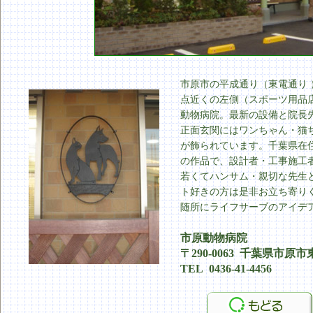
市原市の平成通り（東電通り
点近くの左側（スポーツ用品
動物病院。最新の設備と院長
正面玄関にはワンちゃん・猫
が飾られています。千葉県在
の作品で、設計者・工事施工
若くてハンサム・親切な先生
ト好きの方は是非お立ち寄り
随所にライフサーブのアイデ
市原動物病院
〒290-0063 千葉県市原市
TEL 0436-41-4456