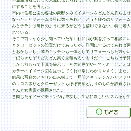
年金生活者にとって大金は投じられないが、築２５年の居間の畳
にすることを考えた。
市内の住宅公園の各社の豪邸をみてイメージをどんどん膨らませ
なった。リフォーム会社は数々あれど、どうも昨今のリフォーム
みとチラシは毎日のように来るがどうも信用できない。特に老人
れている。
そこで前々から少し知っていた某Ｌ社に我が案を持って相談にい
とクローゼットの設置だけであったが、洋間にするのであれば床
とおかしいし、隣のキッチンも一体としてリフォームした方がい
（ほらきたぞ！どんどん高く見積もるつもりだぞ、こちらは予算
しかし前もって予算を提示し、その範囲でやってくれ、といえば
カラーのイメージ図を提示してくれ非常にわかりやすく、また、
結果は写真のとおりの出来栄えで、居間とキッチンがバリアフリ
のクロス張りとクローゼットもほぼ要望どおりのものが設置され
とんど女房案が採用された。
意図したイメージチェンジは成功し、生活に新しいリズム感が生