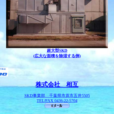
超大型SKD
(広大な面積を除湿する例)
株式会社 相互
SKD事業部 千葉県市原市五井5505
TEL/FAX 0436-22-5704