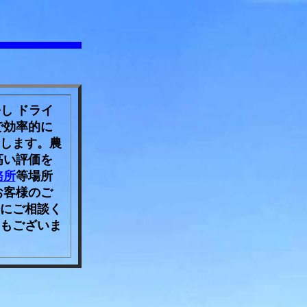
し ドライ
で効率的に
します。農
高い評価を
務所
等場所
お客様のご
にご相談く
もございま