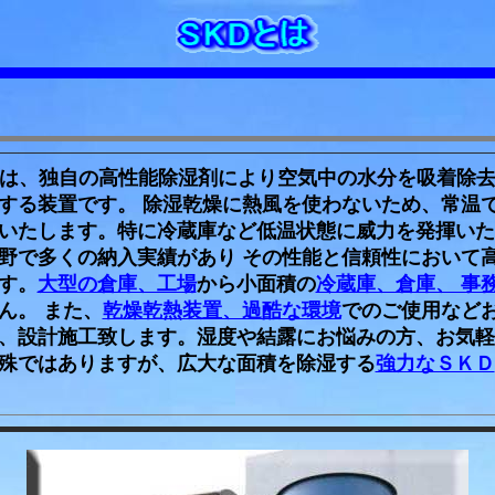
機は、独自の高性能除湿剤により空気中の水分を吸着除去
する装置です。 除湿乾燥に熱風を使わないため、常温
いたします。特に冷蔵庫など低温状態に威力を発揮いた
野で多くの納入実績があり その性能と信頼性において
す。
大型の倉庫、工場
から小面積の
冷蔵庫、倉庫、 事
ん。 また、
乾燥乾熱装置、過酷な環境
でのご使用など
、設計施工致します。湿度や結露にお悩みの方、お気軽
殊ではありますが、広大な面積を除湿する
強力なＳＫＤ