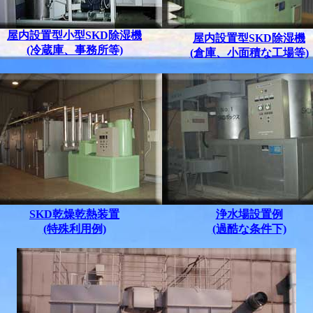
屋内設置型小型SKD除湿機
屋内設置型SKD除湿機
(冷蔵庫、事務所等)
(倉庫、小面積な工場等)
SKD乾燥乾熱装置
浄水場設置例
(特殊利用例)
(過酷な条件下)